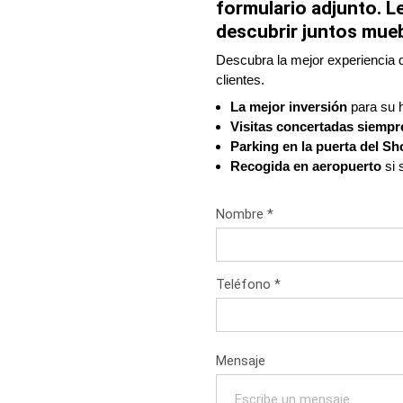
formulario adjunto. 
descubrir juntos mueb
Descubra la mejor experiencia 
clientes.
La mejor inversión
para su 
Visitas concertadas siempre
Parking en la puerta del 
Recogida en aeropuerto
si 
Nombre *
Teléfono *
Por
Mensaje
favor,
deja