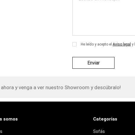
este
campo
vacío.
He leído y acepto el
Aviso legal
y 
 ahora y venga a ver nuestro Showroom y descúbralo!
s somos
Categorías
os
Sofás