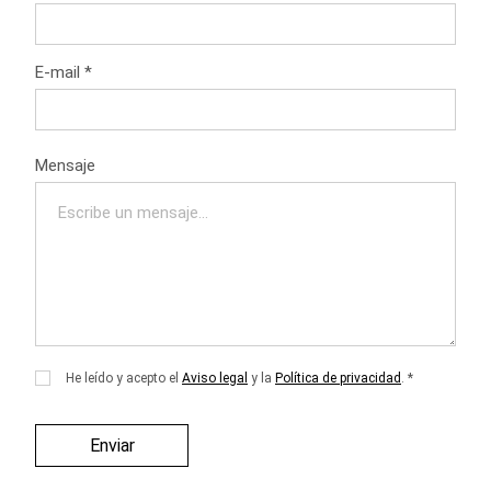
E-mail *
Por
Mensaje
favor,
deja
este
campo
vacío.
He leído y acepto el
Aviso legal
y la
Política de privacidad
. *